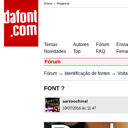
Entrar
|
Registrar
Temas
Autores
Fórum
Envia
Novidades
Top
FAQ
Ferra
Fórum
→
→
Fórum
Identificação de fontes
Volta
FONT ?
aarzoochinal
10/07/2016 às 11:47