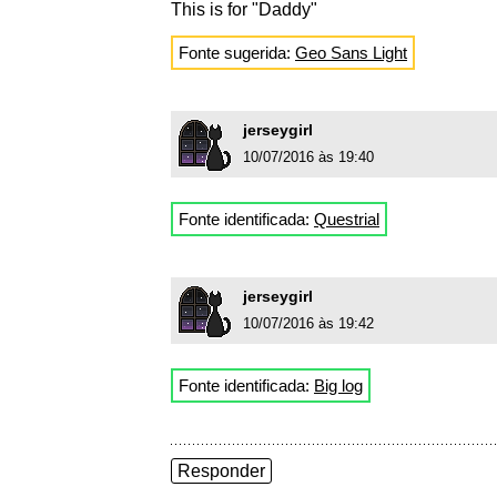
This is for "Daddy"
Fonte sugerida:
Geo Sans Light
jerseygirl
10/07/2016 às 19:40
Fonte identificada:
Questrial
jerseygirl
10/07/2016 às 19:42
Fonte identificada:
Big log
Responder