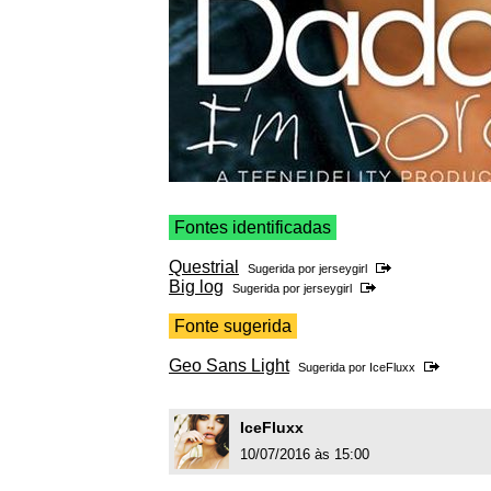
Fontes identificadas
Questrial
Sugerida por
jerseygirl
Big log
Sugerida por
jerseygirl
Fonte sugerida
Geo Sans Light
Sugerida por
IceFluxx
IceFluxx
10/07/2016 às 15:00