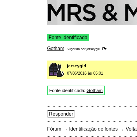
Fonte identificada
Gotham
Sugerida por
jerseygirl
jerseygirl
07/06/2016 às 05:01
Fonte identificada:
Gotham
Responder
→
→
Fórum
Identificação de fontes
Volta