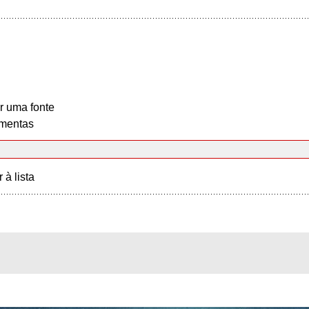
r uma fonte
mentas
r à lista