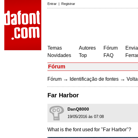
Entrar
|
Registrar
Temas
Autores
Fórum
Envia
Novidades
Top
FAQ
Ferra
Fórum
→
→
Fórum
Identificação de fontes
Volta
Far Harbor
DanQ8000
19/05/2016 às 07:08
What is the font used for "Far Harbor"?