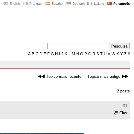
English
Français
Español
Deutsch
Italiano
Português
A
B
C
D
E
F
G
H
I
J
K
L
M
N
O
P
Q
R
S
T
U
V
W
X
Y
Z
#
Tópico mais recente
Tópico mais antigo
2 posts
#1
Citar