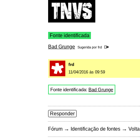
Fonte identificada
Bad Grunge
Sugerida por
frd
frd
11/04/2016 às 09:59
Fonte identificada:
Bad Grunge
Responder
→
→
Fórum
Identificação de fontes
Volta