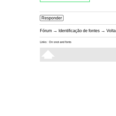
Responder
→
→
Fórum
Identificação de fontes
Volta
Links:
On snot and fonts