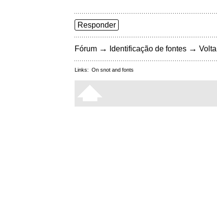
Responder
→
→
Fórum
Identificação de fontes
Volta
Links:
On snot and fonts