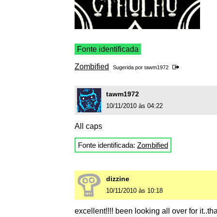
Fonte identificada
Zombified
Sugerida por
tawm1972
tawm1972
10/11/2010 às 04:22
All caps
Fonte identificada:
Zombified
dizzine
10/11/2010 às 10:18
excellent!!!! been looking all over for it..th