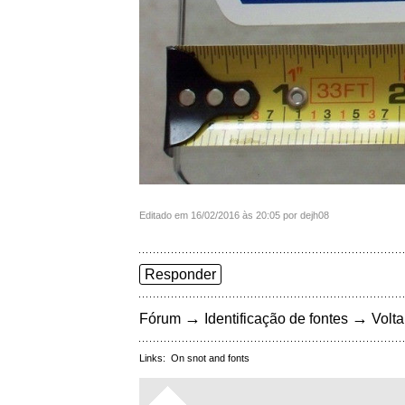
Editado em 16/02/2016 às 20:05 por dejh08
Responder
→
→
Fórum
Identificação de fontes
Volta
Links:
On snot and fonts