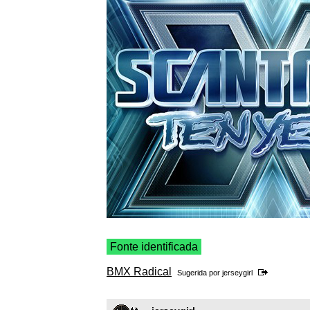
Fonte identificada
BMX Radical
Sugerida por
jerseygirl