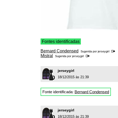
Fontes identificadas
Bernard Condensed
Sugerida por
jerseygirl
Mistral
Sugerida por
jerseygirl
jerseygirl
18/12/2015 às 21:39
Fonte identificada:
Bernard Condensed
jerseygirl
18/12/2015 às 21:39