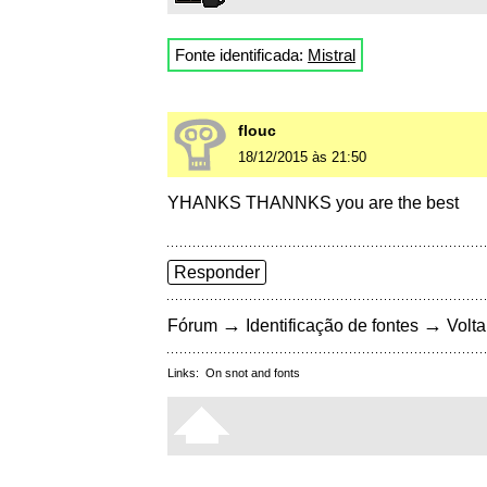
Fonte identificada:
Mistral
flouc
18/12/2015 às 21:50
YHANKS THANNKS you are the best
Responder
→
→
Fórum
Identificação de fontes
Volta
Links:
On snot and fonts