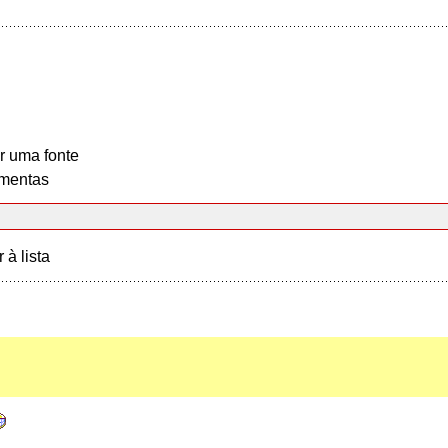
r uma fonte
mentas
r à lista