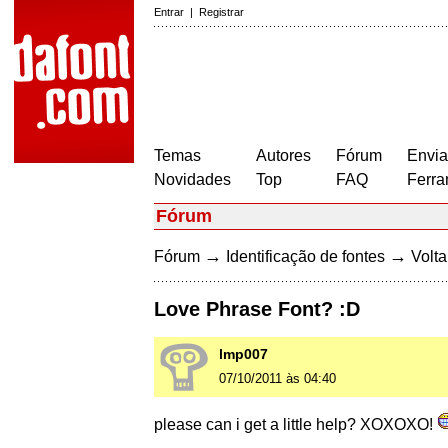
Entrar
|
Registrar
Temas
Autores
Fórum
Envia
Novidades
Top
FAQ
Ferra
Fórum
→
→
Fórum
Identificação de fontes
Volta
Love Phrase Font? :D
lmp007
07/10/2011 às 04:40
please can i get a little help? XOXOXO!