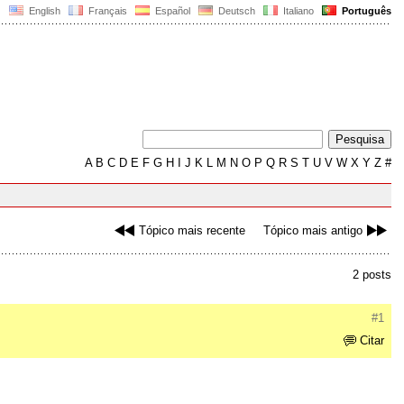
English
Français
Español
Deutsch
Italiano
Português
A
B
C
D
E
F
G
H
I
J
K
L
M
N
O
P
Q
R
S
T
U
V
W
X
Y
Z
#
Tópico mais recente
Tópico mais antigo
2 posts
#1
Citar