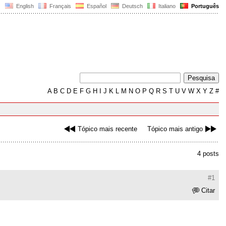
English
Français
Español
Deutsch
Italiano
Português
A
B
C
D
E
F
G
H
I
J
K
L
M
N
O
P
Q
R
S
T
U
V
W
X
Y
Z
#
Tópico mais recente
Tópico mais antigo
4 posts
#1
Citar