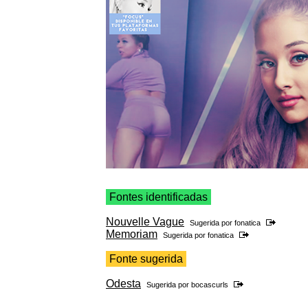
Fontes identificadas
Nouvelle Vague
Sugerida por
fonatica
Memoriam
Sugerida por
fonatica
Fonte sugerida
Odesta
Sugerida por
bocascurls