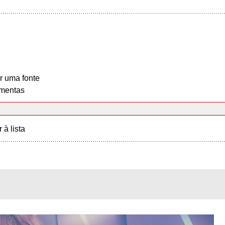
r uma fonte
mentas
r à lista