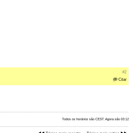
#2
Citar
Todos os horários são CEST. Agora são 03:12