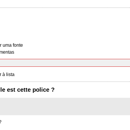
r uma fonte
mentas
r à lista
le est cette police ?
?