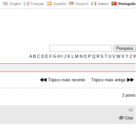
English
Français
Español
Deutsch
Italiano
Português
A
B
C
D
E
F
G
H
I
J
K
L
M
N
O
P
Q
R
S
T
U
V
W
X
Y
Z
#
Tópico mais recente
Tópico mais antigo
2 posts
#1
Citar