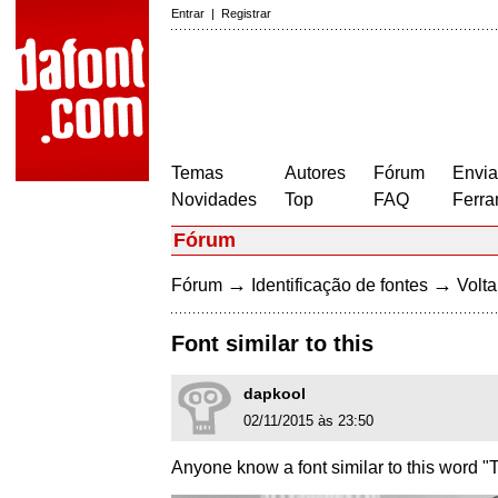
Entrar
|
Registrar
Temas
Autores
Fórum
Envia
Novidades
Top
FAQ
Ferra
Fórum
→
→
Fórum
Identificação de fontes
Volta
Font similar to this
dapkool
02/11/2015 às 23:50
Anyone know a font similar to this wor