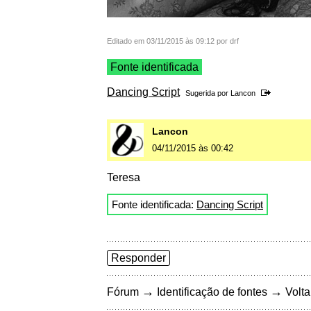
Editado em 03/11/2015 às 09:12 por drf
Fonte identificada
Dancing Script
Sugerida por
Lancon
Lancon
04/11/2015 às 00:42
Teresa
Fonte identificada:
Dancing Script
Responder
→
→
Fórum
Identificação de fontes
Volta