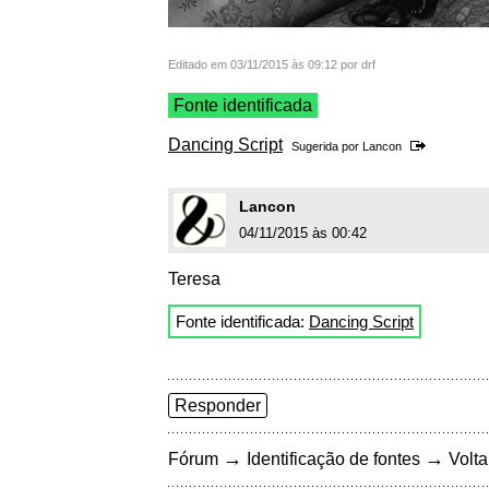
Editado em 03/11/2015 às 09:12 por drf
Fonte identificada
Dancing Script
Sugerida por
Lancon
Lancon
04/11/2015 às 00:42
Teresa
Fonte identificada:
Dancing Script
Responder
→
→
Fórum
Identificação de fontes
Volta