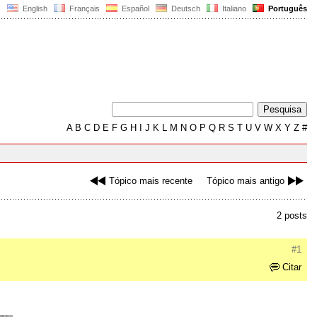
English
Français
Español
Deutsch
Italiano
Português
A
B
C
D
E
F
G
H
I
J
K
L
M
N
O
P
Q
R
S
T
U
V
W
X
Y
Z
#
Tópico mais recente
Tópico mais antigo
2 posts
#1
Citar