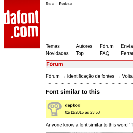
Entrar
|
Registrar
Temas
Autores
Fórum
Envia
Novidades
Top
FAQ
Ferra
Fórum
→
→
Fórum
Identificação de fontes
Volta
Font similar to this
dapkool
02/11/2015 às 23:50
Anyone know a font similar to this wor