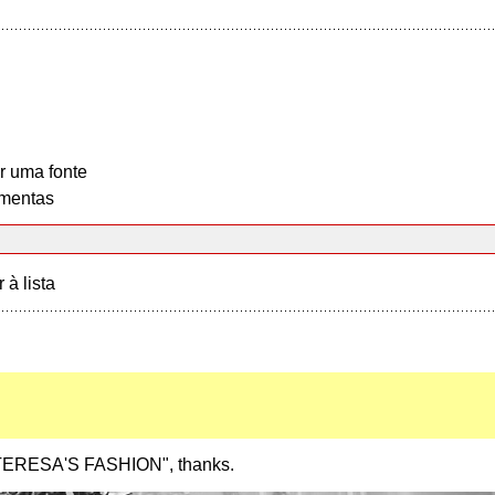
r uma fonte
mentas
r à lista
d "TERESA'S FASHION", thanks.