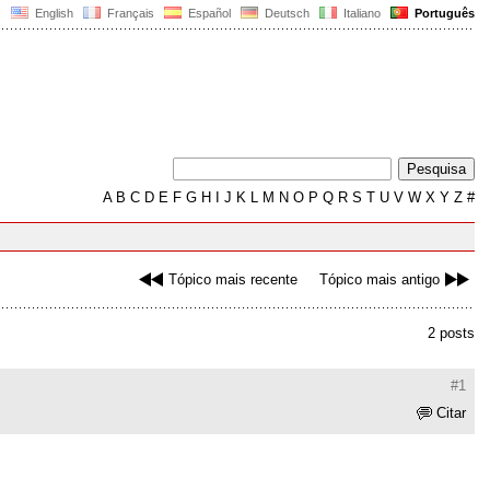
English
Français
Español
Deutsch
Italiano
Português
A
B
C
D
E
F
G
H
I
J
K
L
M
N
O
P
Q
R
S
T
U
V
W
X
Y
Z
#
Tópico mais recente
Tópico mais antigo
2 posts
#1
Citar