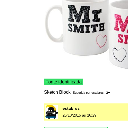
Fonte identificada
Sketch Block
Sugerida por
estabros
estabros
26/10/2015 às 16:29