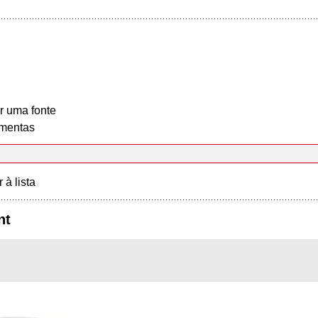
r uma fonte
mentas
r à lista
nt