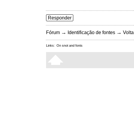
Responder
→
→
Fórum
Identificação de fontes
Volta
Links:
On snot and fonts