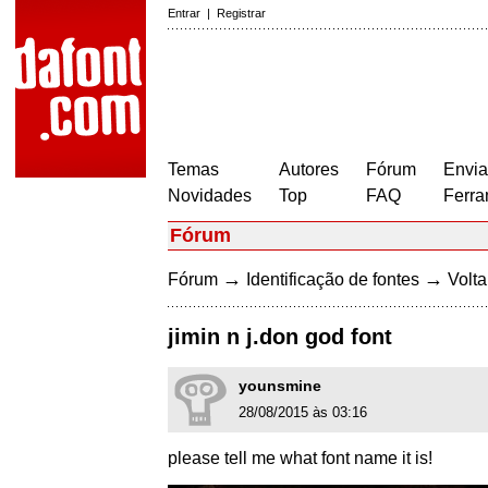
Entrar
|
Registrar
Temas
Autores
Fórum
Envia
Novidades
Top
FAQ
Ferra
Fórum
→
→
Fórum
Identificação de fontes
Volta
jimin n j.don god font
younsmine
28/08/2015 às 03:16
please tell me what font name it is!