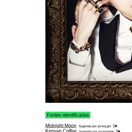
Fontes identificadas
Midnight Moon
Sugerida por
jerseygirl
Kenyan Coffee
Sugerida por
younsmine