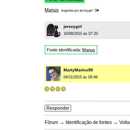
Manus
Sugerida por
jerseygirl
jerseygirl
16/08/2015 às 07:20
Fonte identificada:
Manus
MartyMarino99
04/11/2015 às 00:49
Responder
→
→
Fórum
Identificação de fontes
Volta