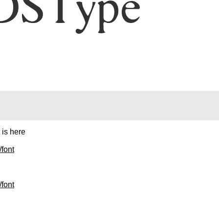
 is here
font
font