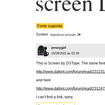
Fonte sugerida
Screen
Sugerida por
jerseygirl
jerseygirl
15/08/2015 às 02:39
This is Screen by DSType. The same font
http://www.dafont.com/forum/read/231231/
and here
http://www.dafont.com/forum/read/231247/
I can't find a link, sorry.