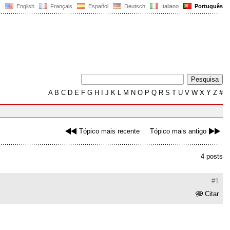
English
Français
Español
Deutsch
Italiano
Português
A
B
C
D
E
F
G
H
I
J
K
L
M
N
O
P
Q
R
S
T
U
V
W
X
Y
Z
#
Tópico mais recente
Tópico mais antigo
4 posts
#1
Citar