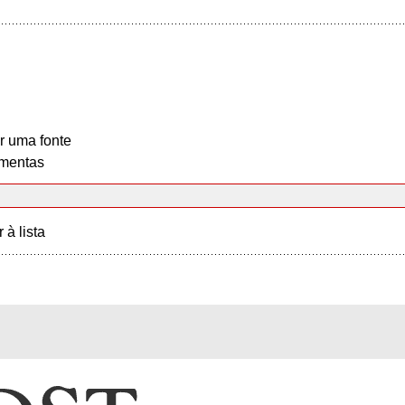
r uma fonte
mentas
r à lista