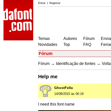
Entrar
|
Registrar
Temas
Autores
Fórum
Envia
Novidades
Top
FAQ
Ferra
Fórum
→
→
Fórum
Identificação de fontes
Volta
Help me
GhostFella
14/08/2015 às 00:19
I need this font name