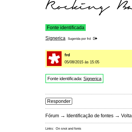
Fonte identificada
Signerica
Sugerida por
frd
frd
05/08/2015 às 15:05
Fonte identificada:
Signerica
Responder
→
→
Fórum
Identificação de fontes
Volta
Links:
On snot and fonts