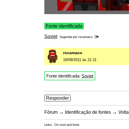
Fonte identificada
Soviet
Sugerida por
rocamaco
rocamaco
18/09/2011 às 21:11
Fonte identificada:
Soviet
Responder
→
→
Fórum
Identificação de fontes
Volta
Links:
On snot and fonts