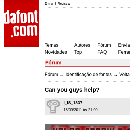
Entrar
|
Registrar
Temas
Autores
Fórum
Envia
Novidades
Top
FAQ
Ferra
Fórum
→
→
Fórum
Identificação de fontes
Volta
Can you guys help?
I_IS_1337
18/09/2011 às 21:09