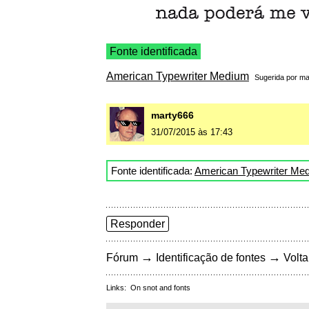
Fonte identificada
American Typewriter Medium
Sugerida por
ma
marty666
31/07/2015 às 17:43
Fonte identificada:
American Typewriter Me
Responder
→
→
Fórum
Identificação de fontes
Volta
Links:
On snot and fonts