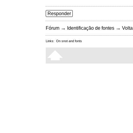
Responder
→
→
Fórum
Identificação de fontes
Volta
Links:
On snot and fonts