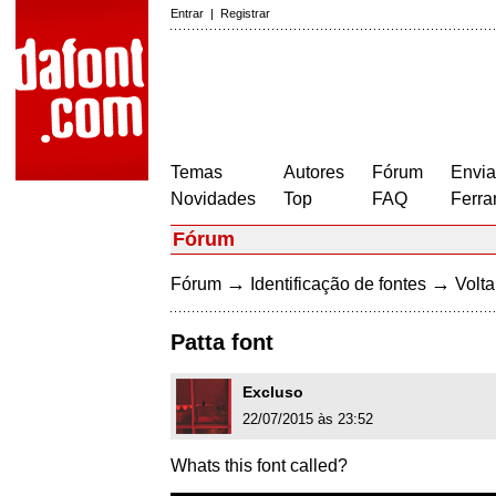
Entrar
|
Registrar
Temas
Autores
Fórum
Envia
Novidades
Top
FAQ
Ferra
Fórum
→
→
Fórum
Identificação de fontes
Volta
Patta font
Excluso
22/07/2015 às 23:52
Whats this font called?