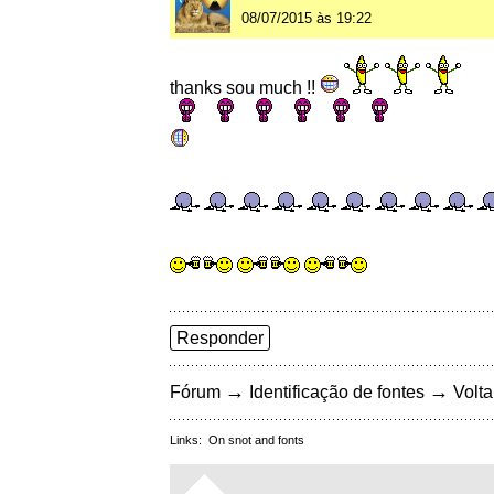
08/07/2015 às 19:22
thanks sou much !!
Responder
→
→
Fórum
Identificação de fontes
Volta
Links:
On snot and fonts