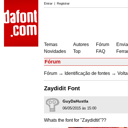
Entrar
|
Registrar
Temas
Autores
Fórum
Envia
Novidades
Top
FAQ
Ferra
Fórum
→
→
Fórum
Identificação de fontes
Volta
Zaydidit Font
GuyDaHustla
06/05/2015 às 15:00
Whats the font for "Zaydidtit"??