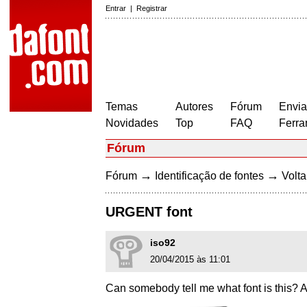
Entrar
|
Registrar
Temas
Autores
Fórum
Envia
Novidades
Top
FAQ
Ferra
Fórum
→
→
Fórum
Identificação de fontes
Volta
URGENT font
iso92
20/04/2015 às 11:01
Can somebody tell me what font is this?