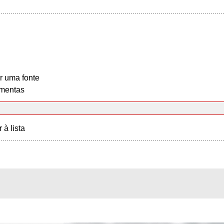
r uma fonte
mentas
r à lista