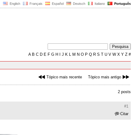
English
Français
Español
Deutsch
Italiano
Português
A
B
C
D
E
F
G
H
I
J
K
L
M
N
O
P
Q
R
S
T
U
V
W
X
Y
Z
#
Tópico mais recente
Tópico mais antigo
2 posts
#1
Citar