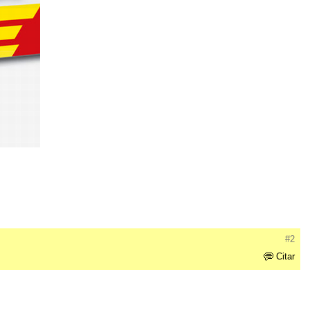
#2
Citar