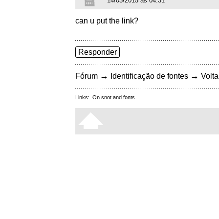
14/03/2015 às 04:31
can u put the link?
Responder
→
→
Fórum
Identificação de fontes
Volta
Links:
On snot and fonts