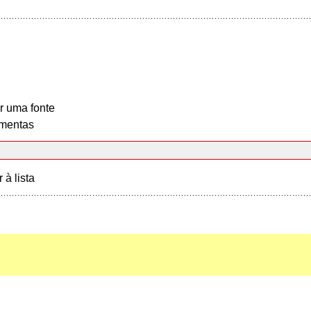
r uma fonte
mentas
r à lista