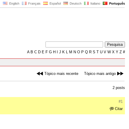
English
Français
Español
Deutsch
Italiano
Português
A
B
C
D
E
F
G
H
I
J
K
L
M
N
O
P
Q
R
S
T
U
V
W
X
Y
Z
#
Tópico mais recente
Tópico mais antigo
2 posts
#1
Citar