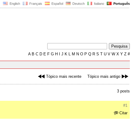
English
Français
Español
Deutsch
Italiano
Português
A
B
C
D
E
F
G
H
I
J
K
L
M
N
O
P
Q
R
S
T
U
V
W
X
Y
Z
#
Tópico mais recente
Tópico mais antigo
3 posts
#1
Citar