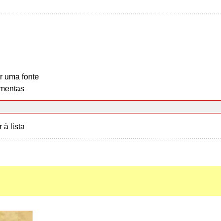
r uma fonte
mentas
r à lista