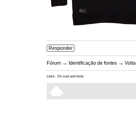
Responder
→
→
Fórum
Identificação de fontes
Volta
Links:
On snot and fonts