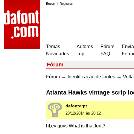
Entrar
|
Registrar
Temas
Autores
Fórum
Envia
Novidades
Top
FAQ
Ferra
Fórum
→
→
Fórum
Identificação de fontes
Volta
Atlanta Hawks vintage scrip l
dafontcrpt
23/12/2014 às 20:12
hI,ey guys What is that font?