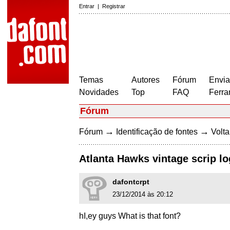
Entrar
|
Registrar
Temas
Autores
Fórum
Envia
Novidades
Top
FAQ
Ferra
Fórum
→
→
Fórum
Identificação de fontes
Volta
Atlanta Hawks vintage scrip l
dafontcrpt
23/12/2014 às 20:12
hI,ey guys What is that font?