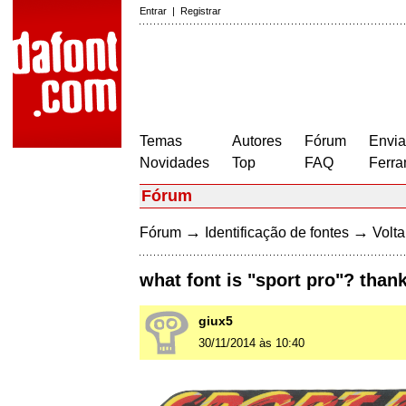
Entrar
|
Registrar
Temas
Autores
Fórum
Envia
Novidades
Top
FAQ
Ferra
Fórum
→
→
Fórum
Identificação de fontes
Volta
what font is "sport pro"? than
giux5
30/11/2014 às 10:40