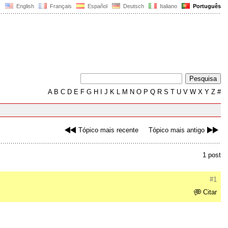
English
Français
Español
Deutsch
Italiano
Português
A
B
C
D
E
F
G
H
I
J
K
L
M
N
O
P
Q
R
S
T
U
V
W
X
Y
Z
#
Tópico mais recente
Tópico mais antigo
1 post
#1
Citar