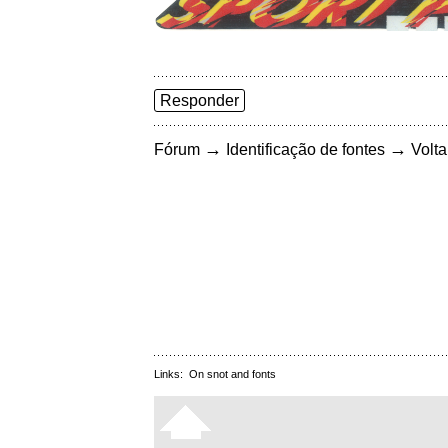
Responder
→
→
Fórum
Identificação de fontes
Volta
Links:
On snot and fonts