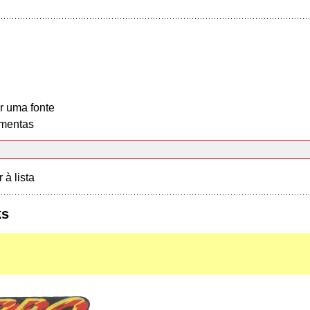
r uma fonte
mentas
r à lista
ks