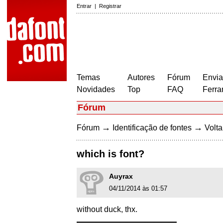
Entrar
|
Registrar
Temas
Autores
Fórum
Envia
Novidades
Top
FAQ
Ferra
Fórum
→
→
Fórum
Identificação de fontes
Volta
which is font?
Auyrax
04/11/2014 às 01:57
without duck, thx.