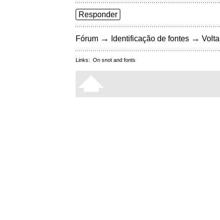
Responder
→
→
Fórum
Identificação de fontes
Volta
Links:
On snot and fonts