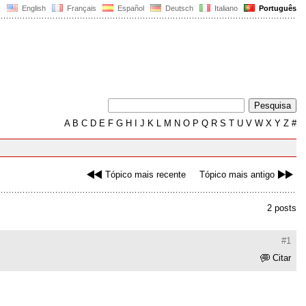
English
Français
Español
Deutsch
Italiano
Português
A
B
C
D
E
F
G
H
I
J
K
L
M
N
O
P
Q
R
S
T
U
V
W
X
Y
Z
#
Tópico mais recente
Tópico mais antigo
2 posts
#1
Citar