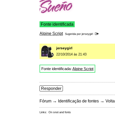
Fonte identificada
Alpine Script
Sugerida por
jerseygirl
jerseygirl
22/10/2014 às 21:43
Fonte identificada:
Alpine Script
Responder
→
→
Fórum
Identificação de fontes
Volta
Links:
On snot and fonts