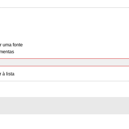
r uma fonte
mentas
r à lista