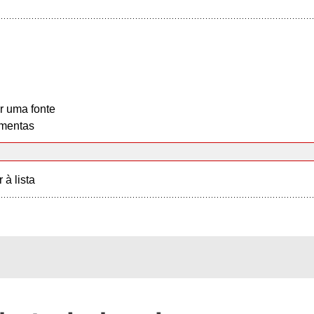
r uma fonte
mentas
r à lista