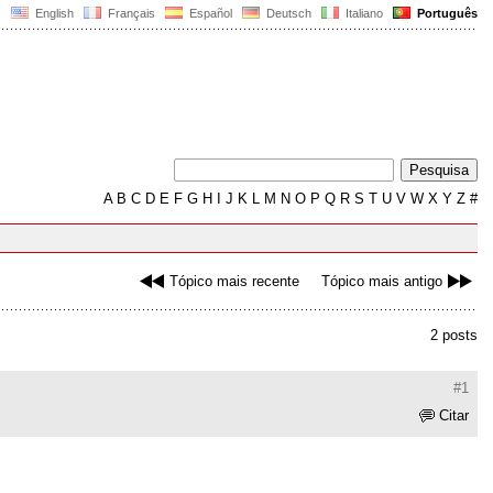
English
Français
Español
Deutsch
Italiano
Português
A
B
C
D
E
F
G
H
I
J
K
L
M
N
O
P
Q
R
S
T
U
V
W
X
Y
Z
#
Tópico mais recente
Tópico mais antigo
2 posts
#1
Citar