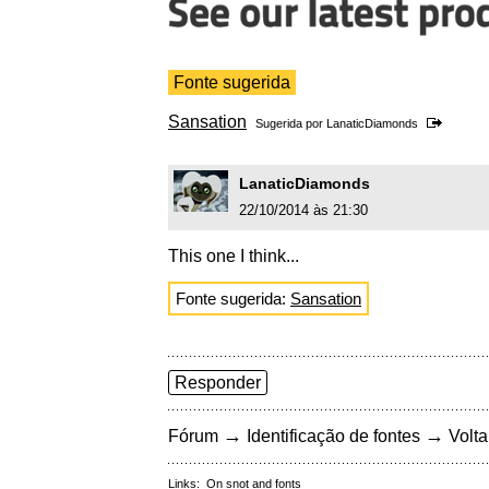
Fonte sugerida
Sansation
Sugerida por
LanaticDiamonds
LanaticDiamonds
22/10/2014 às 21:30
This one I think...
Fonte sugerida:
Sansation
Responder
→
→
Fórum
Identificação de fontes
Volta
Links:
On snot and fonts