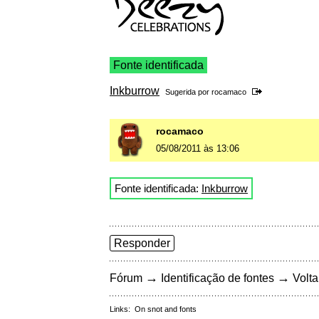
Fonte identificada
Inkburrow
Sugerida por
rocamaco
rocamaco
05/08/2011 às 13:06
Fonte identificada:
Inkburrow
Responder
→
→
Fórum
Identificação de fontes
Volta
Links:
On snot and fonts