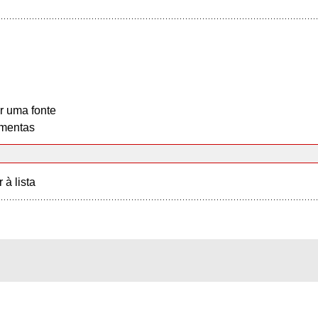
r uma fonte
mentas
r à lista