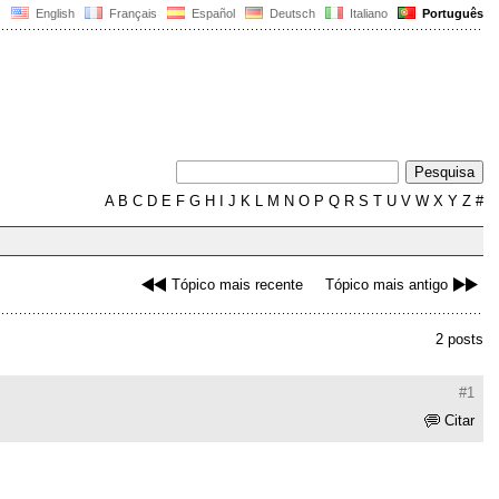
English
Français
Español
Deutsch
Italiano
Português
A
B
C
D
E
F
G
H
I
J
K
L
M
N
O
P
Q
R
S
T
U
V
W
X
Y
Z
#
Tópico mais recente
Tópico mais antigo
2 posts
#1
Citar