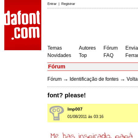
Entrar
|
Registrar
Temas
Autores
Fórum
Envia
Novidades
Top
FAQ
Ferra
Fórum
→
→
Fórum
Identificação de fontes
Volta
font? please!
lmp007
01/08/2011 às 03:16