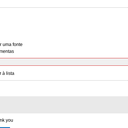
r uma fonte
mentas
r à lista
ank you