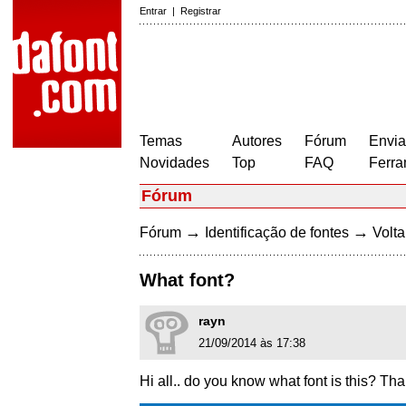
Entrar
|
Registrar
Temas
Autores
Fórum
Envia
Novidades
Top
FAQ
Ferra
Fórum
→
→
Fórum
Identificação de fontes
Volta
What font?
rayn
21/09/2014 às 17:38
Hi all.. do you know what font is this? Th