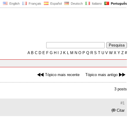
English
Français
Español
Deutsch
Italiano
Português
A
B
C
D
E
F
G
H
I
J
K
L
M
N
O
P
Q
R
S
T
U
V
W
X
Y
Z
#
Tópico mais recente
Tópico mais antigo
3 posts
#1
Citar