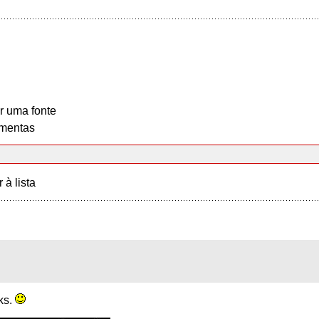
r uma fonte
mentas
r à lista
nks.