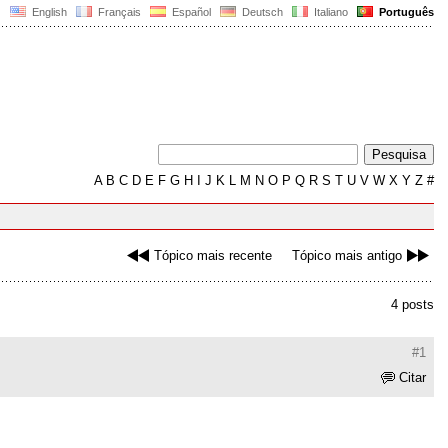
English
Français
Español
Deutsch
Italiano
Português
A
B
C
D
E
F
G
H
I
J
K
L
M
N
O
P
Q
R
S
T
U
V
W
X
Y
Z
#
Tópico mais recente
Tópico mais antigo
4 posts
#1
Citar