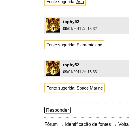
Fonte sugerida:
Ash
tophy52
09/01/2011 às 15:32
Fonte sugerida:
Elementalend
tophy52
09/01/2011 às 15:33
Fonte sugerida:
Space Marine
Responder
→
→
Fórum
Identificação de fontes
Volta