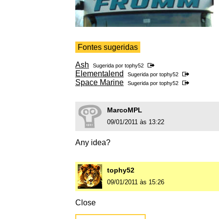
Fontes sugeridas
Ash
Sugerida por
tophy52
Elementalend
Sugerida por
tophy52
Space Marine
Sugerida por
tophy52
MarcoMPL
09/01/2011 às 13:22
Any idea?
tophy52
09/01/2011 às 15:26
Close