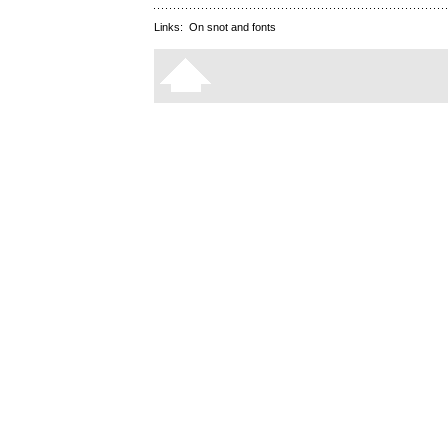
Links:
On snot and fonts