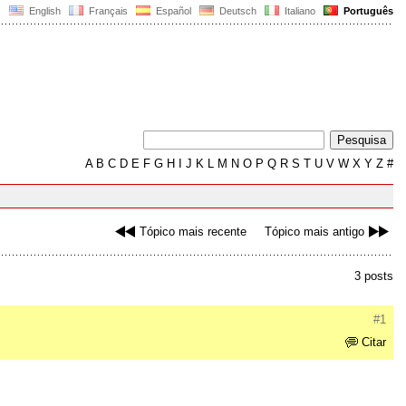
English
Français
Español
Deutsch
Italiano
Português
A
B
C
D
E
F
G
H
I
J
K
L
M
N
O
P
Q
R
S
T
U
V
W
X
Y
Z
#
Tópico mais recente
Tópico mais antigo
3 posts
#1
Citar