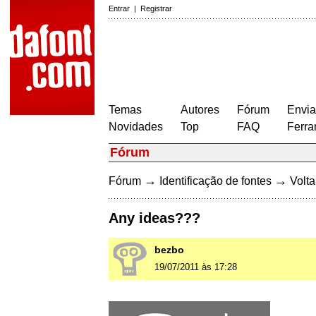
Entrar
|
Registrar
Temas
Autores
Fórum
Envia
Novidades
Top
FAQ
Ferra
Fórum
→
→
Fórum
Identificação de fontes
Volta
Any ideas???
bezbo
19/07/2011 às 17:28