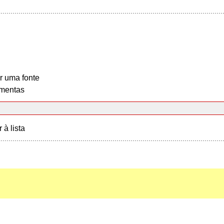
r uma fonte
mentas
r à lista