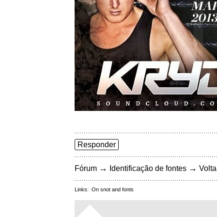
Responder
→
→
Fórum
Identificação de fontes
Volta
Links:
On snot and fonts