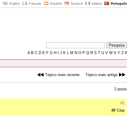
English
Français
Español
Deutsch
Italiano
Português
A
B
C
D
E
F
G
H
I
J
K
L
M
N
O
P
Q
R
S
T
U
V
W
X
Y
Z
#
Tópico mais recente
Tópico mais antigo
2 posts
#1
Citar