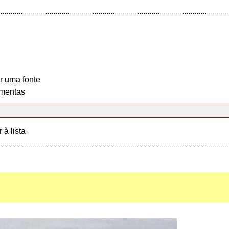
r uma fonte
mentas
r à lista