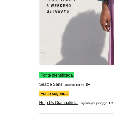
Fonte identificada
Seattle Sans
Sugerida por
frd
Fonte sugerida
Help Us Giambattista
Sugerida por
jerseygirl