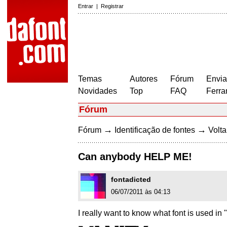
Entrar
|
Registrar
Temas
Autores
Fórum
Envia
Novidades
Top
FAQ
Ferra
Fórum
→
→
Fórum
Identificação de fontes
Volta
Can anybody HELP ME!
fontadicted
06/07/2011 às 04:13
I really want to know what font is used in 